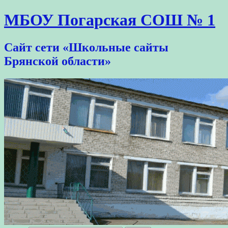
МБОУ Погарская СОШ № 1
Сайт сети «Школьные сайты
Брянской области»