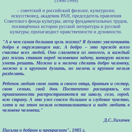
(1906-1999)
– советский и российский филолог, культуролог,
искусствовед, академик РАН, председатель правления
Советского фонда культуры, автор фундаментальных трудов,
посвящённых истории русской литературы и русской
культуры; пропагандист нравственности и духовности.
"А в чем самая большая цель жизни? Я думаю: увеличивать
добро в окружающем нас. А добро – это прежде всего
счастье всех людей. Оно слагается из многого, и каждый
раз жизнь ставит перед человеком задачу, которую важно
уметь решать. Можно и в мелочи сделать добро человеку,
можно и о крупном думать, но мелочь и крупное нельзя
разделять.
Ребенок любит свою мать и своего отца, братьев и сестер,
свою семью, свой дом. Постепенно расширяясь, его
привязанности распространяются на школу, село, город,
всю страну. А это уже совсем большое и глубокое чувство,
хотя и на этом нельзя останавливаться и надо любить в
человеке человека."
Д.С.Лихачев
Письма о добром и прекрасном", 1985 г.