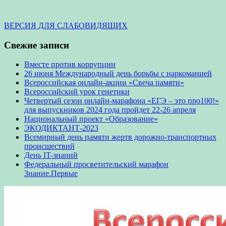
ВЕРСИЯ ДЛЯ СЛАБОВИДЯЩИХ
Свежие записи
Вместе против коррупции
26 июня Международный день борьбы с наркоманией
Всероссийская онлайн-акции «Свеча памяти»
Всероссийский урок генетики
Четвертый сезон онлайн-марафона «ЕГЭ – это про100!»
для выпускников 2024 года пройдет 22-26 апреля
Национальный проект «Образование»
ЭКОДИКТАНТ-2023
Всемирный день памяти жертв дорожно-транспортных
происшествий
День IT-знаний
Федеральный просветительский марафон
Знание.Первые