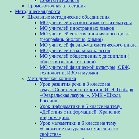
Советы психолога
Промежуточная аттестация
Методическая работа
Школьные методические объединения
МО учителей русского языка и литературы
МО учителей иностранных языков
МО учителей естественно-научного цикла
(география, биология, химия)
МО учителей физико-математического цикла
МО учителей начальных классов
МО учителей общественных дисциплин (
обществознание, история)
МО учителей физической культуры, ОБЖ,
технологии, ИЗО и музыки
Методическая копилка
Урок развития речи в 3 классе на
тему: «Сочинение по картине И. Э. Грабаря
«Февральская лазурь»». УМК «Школа
России»
Урок информатики в 5 классе на тему:
«Действия с информацией. Хранение
информации»
Урок математики в 6 классе на тему:
«Сложение натуральных чисел и его
свойства»